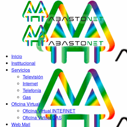
Inicio
Institucional
Servicios
Televisión
Internet
Telefonía
Gas
Oficina Virtual
Oficina Virtual INTERNET
Oficina Virtual GAS
Web Mail