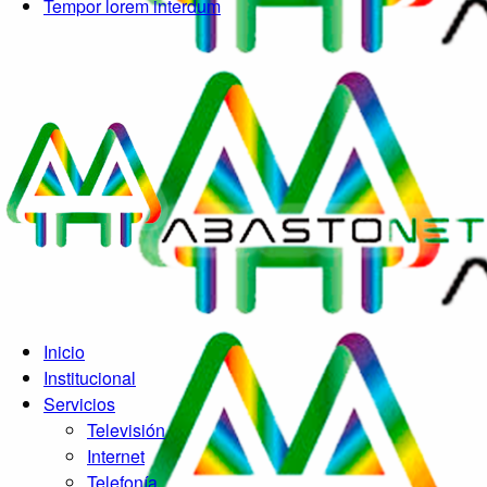
Tempor lorem interdum
Inicio
Institucional
Servicios
Televisión
Internet
Telefonía